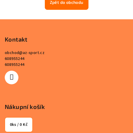
Zpět do obchodu
Z
á
p
Kontakt
a
obchod
@
az-sport.cz
t
608955244
í
608955244
Nákupní košík
0
ks /
0 Kč