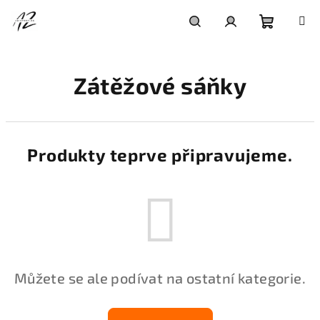
Přejít
na
obsah
Nákupní
Hledat
Přihlášení
Zátěžové sáňky
košík
Produkty teprve připravujeme.
Můžete se ale podívat na ostatní kategorie.