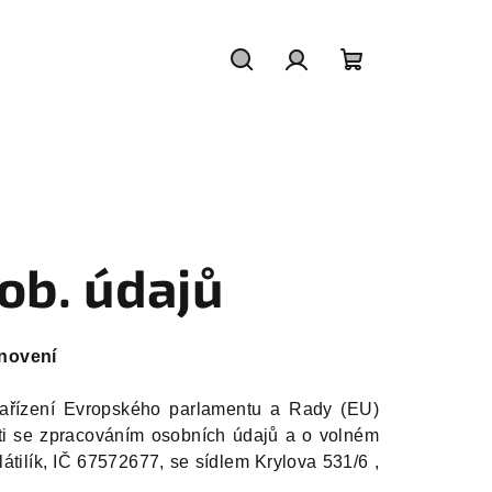
Hledat
Přihlášení
Nákupní
košík
ob. údajů
anovení
ařízení Evropského parlamentu a Rady (EU)
ti se zpracováním osobních údajů a o volném
Mlátilík, IČ 67572677, se sídlem Krylova 531/6 ,
.