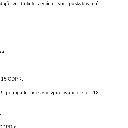
dajů ve třetích zemích jsou poskytovatelé
va
l. 15 GDPR,
, popřípadě omezení zpracování dle čl. 18
.
1 GDPR a