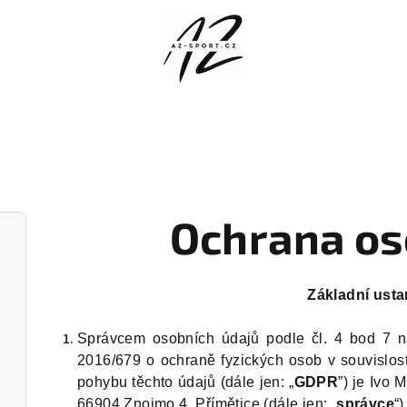
Ochrana os
Základní ust
Správcem osobních údajů podle čl. 4 bod 7 n
2016/679 o ochraně fyzických osob v souvislos
pohybu těchto údajů (dále jen: „
GDPR
”) je Ivo 
66904 Znojmo 4, Přímětice (dále jen: „
správce
“)