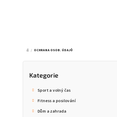
Přejít
na
obsah
/
OCHRANA OSOB. ÚDAJŮ
DOMŮ
P
o
Kategorie
Přeskočit
kategorie
s
Sport a volný čas
t
Fitness a posilování
r
Dům a zahrada
a