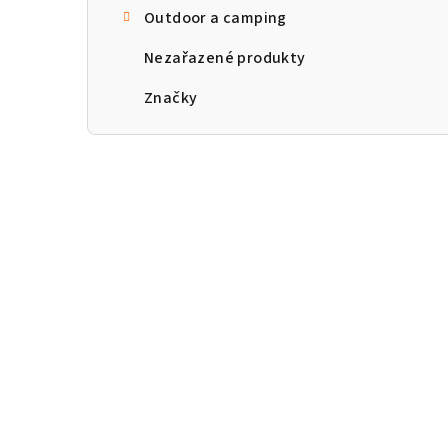
Outdoor a camping
n
Nezařazené produkty
n
Značky
í
p
a
n
e
l