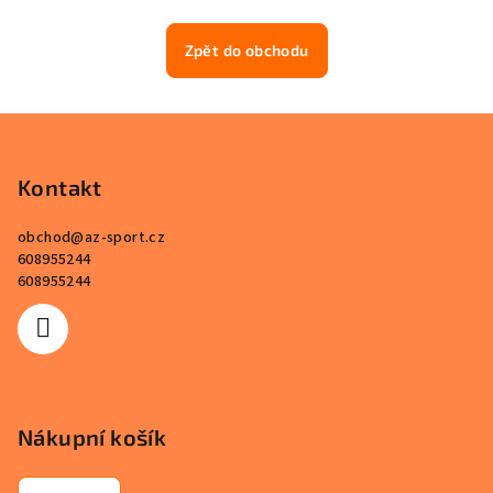
Zpět do obchodu
Z
á
p
Kontakt
a
obchod
@
az-sport.cz
t
608955244
í
608955244
Nákupní košík