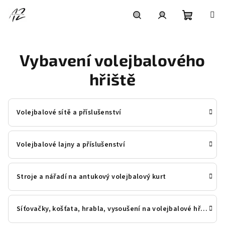
Přejít
na
obsah
Nákupní
Hledat
Přihlášení
Vybavení volejbalového
košík
hřiště
Volejbalové sítě a příslušenství
Volejbalové lajny a příslušenství
Stroje a nářadí na antukový volejbalový kurt
Síťovačky, košťata, hrabla, vysoušení na volejbalové hřiště