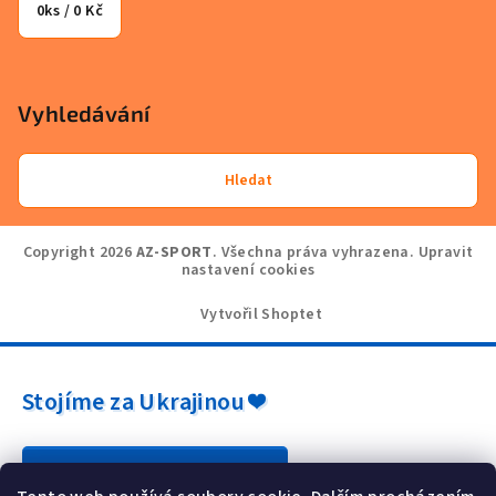
0
ks /
0 Kč
Vyhledávání
Hledat
Copyright 2026
AZ-SPORT
. Všechna práva vyhrazena.
Upravit
nastavení cookies
Vytvořil Shoptet
Stojíme za Ukrajinou ❤️
Jak a čím pomoci »