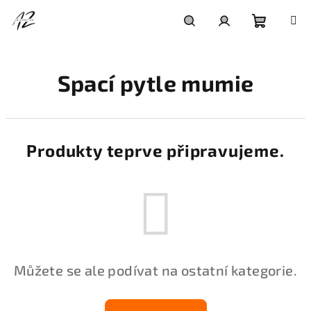
Přejít
na
obsah
Nákupní
Hledat
Přihlášení
Spací pytle mumie
košík
Produkty teprve připravujeme.
Můžete se ale podívat na ostatní kategorie.