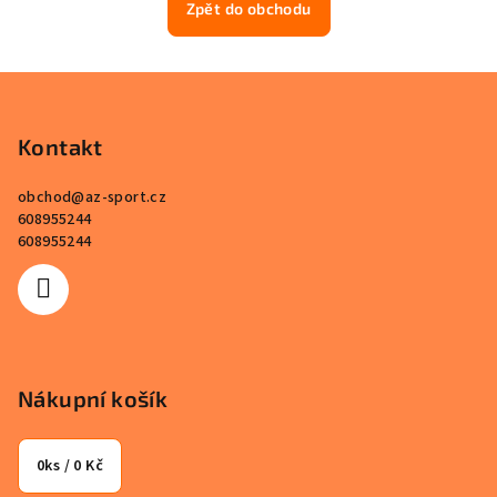
Zpět do obchodu
Z
á
p
Kontakt
a
obchod
@
az-sport.cz
t
608955244
í
608955244
Nákupní košík
0
ks /
0 Kč