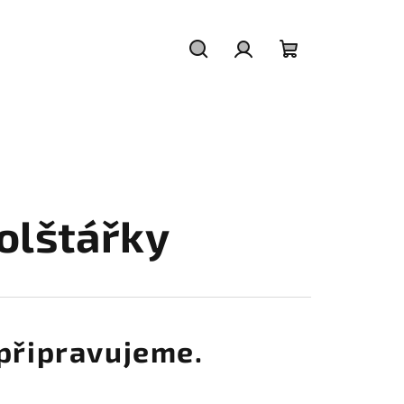
Hledat
Přihlášení
Nákupní
košík
olštářky
připravujeme.