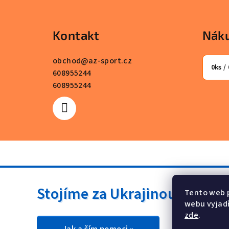
Z
á
Kontakt
Náku
p
a
obchod
@
az-sport.cz
0
ks /
608955244
t
608955244
í
Stojíme za Ukrajinou ❤️
Tento web 
webu vyjadř
zde
.