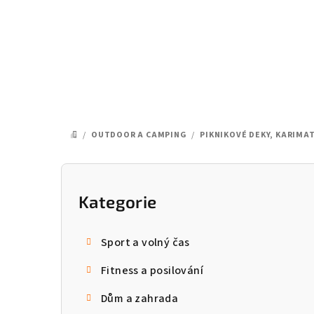
Přejít
na
obsah
/
OUTDOOR A CAMPING
/
PIKNIKOVÉ DEKY, KARIMA
DOMŮ
P
o
Kategorie
Přeskočit
kategorie
s
Sport a volný čas
t
Fitness a posilování
r
Dům a zahrada
a