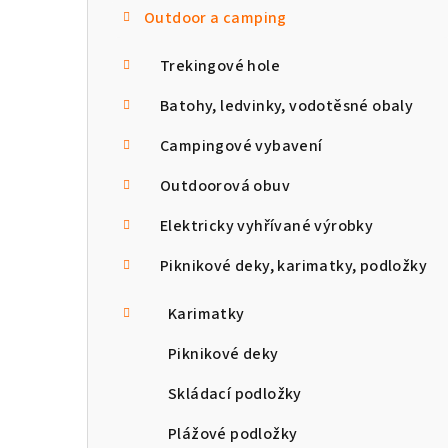
Outdoor a camping
n
n
Trekingové hole
í
Batohy, ledvinky, vodotěsné obaly
p
Campingové vybavení
a
Outdoorová obuv
n
Elektricky vyhřívané výrobky
e
Piknikové deky, karimatky, podložky
l
Karimatky
Piknikové deky
Skládací podložky
Plážové podložky