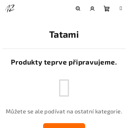
Přejít
na
obsah
Nákupní
Hledat
Přihlášení
Tatami
košík
Produkty teprve připravujeme.
Můžete se ale podívat na ostatní kategorie.