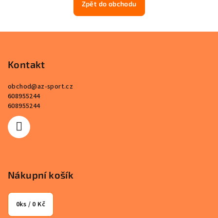
Zpět do obchodu
Z
á
p
Kontakt
a
obchod
@
az-sport.cz
t
608955244
í
608955244
Nákupní košík
0
ks /
0 Kč