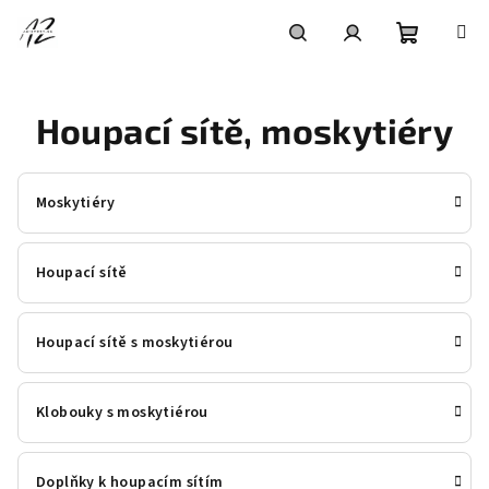
Přejít
na
obsah
Nákupní
Hledat
Přihlášení
Houpací sítě, moskytiéry
košík
Moskytiéry
Houpací sítě
Houpací sítě s moskytiérou
Klobouky s moskytiérou
Doplňky k houpacím sítím