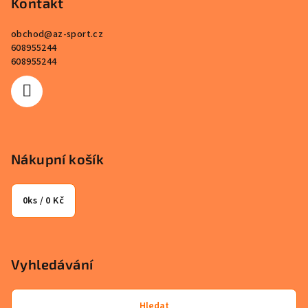
p
Kontakt
a
obchod
@
az-sport.cz
t
608955244
í
608955244
Nákupní košík
0
ks /
0 Kč
Vyhledávání
Hledat