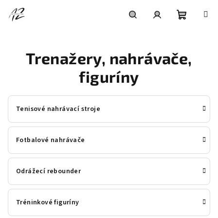
Přejít
na
obsah
Nákupní
Hledat
Přihlášení
Trenažery, nahrávače,
košík
figuríny
Tenisové nahrávací stroje
Fotbalové nahrávače
Odrážecí rebounder
Tréninkové figuríny