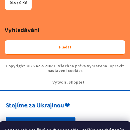
0
ks /
0 Kč
Vyhledávání
Hledat
Copyright 2026
AZ-SPORT
. Všechna práva vyhrazena.
Upravit
nastavení cookies
Vytvořil Shoptet
Stojíme za Ukrajinou ❤️
Jak a čím pomoci »