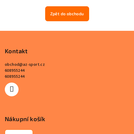
Zpět do obchodu
Z
á
p
Kontakt
a
obchod
@
az-sport.cz
t
608955244
í
608955244
Nákupní košík