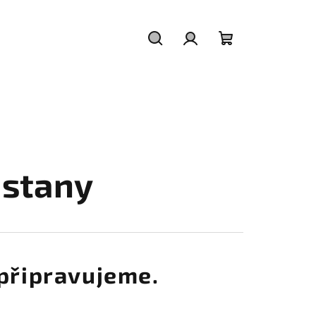
Hledat
Přihlášení
Nákupní
košík
 stany
připravujeme.