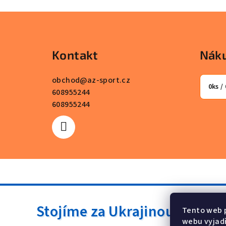
Z
á
Kontakt
Náku
p
a
obchod
@
az-sport.cz
0
ks /
608955244
t
608955244
í
Stojíme za Ukrajinou ❤️
Tento web 
webu vyjadř