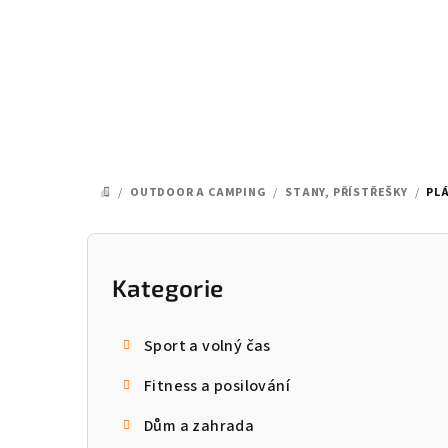
Přejít
na
obsah
/
OUTDOOR A CAMPING
/
STANY, PŘÍSTŘEŠKY
/
PL
DOMŮ
P
o
Kategorie
Přeskočit
kategorie
s
Sport a volný čas
t
Fitness a posilování
r
Dům a zahrada
a