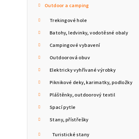
Outdoor a camping
n
n
Trekingové hole
í
Batohy, ledvinky, vodotěsné obaly
p
Campingové vybavení
a
Outdoorová obuv
n
Elektricky vyhřívané výrobky
e
Piknikové deky, karimatky, podložky
l
Pláštěnky, outdoorový textil
Spací pytle
Stany, přístřešky
Turistické stany