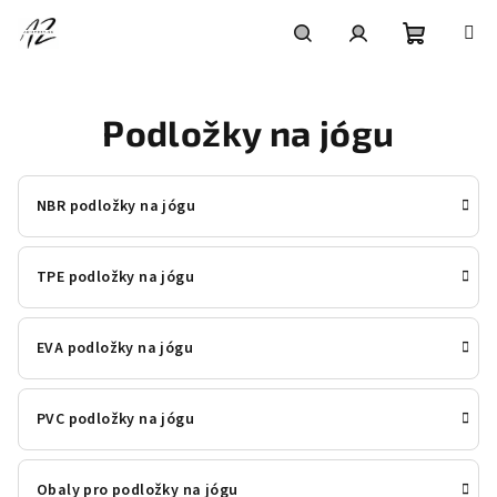
Přejít
na
obsah
Nákupní
Hledat
Přihlášení
Podložky na jógu
košík
NBR podložky na jógu
TPE podložky na jógu
EVA podložky na jógu
PVC podložky na jógu
Obaly pro podložky na jógu