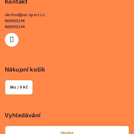
p
Kontakt
a
obchod
@
az-sport.cz
t
608955244
í
608955244
Nákupní košík
0
ks /
0 Kč
Vyhledávání
Hledat