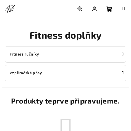
Přejít
na
obsah
Nákupní
Hledat
Přihlášení
Fitness doplňky
košík
Fitness ručníky
Vzpěračské pásy
Produkty teprve připravujeme.