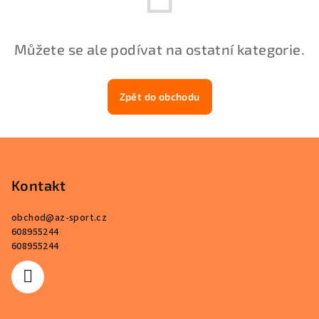
Můžete se ale podívat na ostatní kategorie.
Zpět do obchodu
Z
á
p
Kontakt
a
obchod
@
az-sport.cz
t
608955244
í
608955244