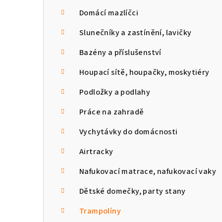
n
Domácí mazlíčci
n
Slunečníky a zastínění, lavičky
í
Bazény a příslušenství
p
Houpací sítě, houpačky, moskytiéry
a
Podložky a podlahy
n
Práce na zahradě
e
Vychytávky do domácnosti
l
Airtracky
Nafukovací matrace, nafukovací vaky
Dětské domečky, party stany
Trampolíny