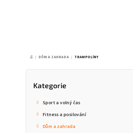
Přejít
na
obsah
/
DŮM A ZAHRADA
/
TRAMPOLÍNY
DOMŮ
P
o
Kategorie
Přeskočit
kategorie
s
Sport a volný čas
t
Fitness a posilování
r
Dům a zahrada
a