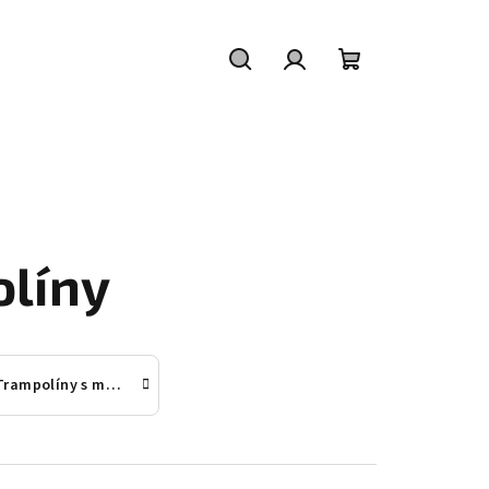
Hledat
Přihlášení
Nákupní
košík
líny
Trampolíny s madlem