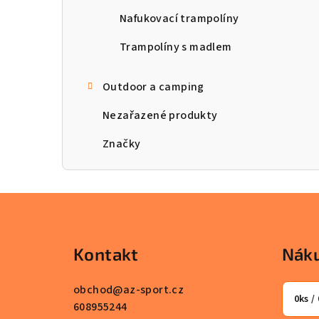
Nafukovací trampolíny
Trampolíny s madlem
Outdoor a camping
Nezařazené produkty
Značky
Z
á
Kontakt
Náku
p
a
obchod
@
az-sport.cz
0
ks /
608955244
t