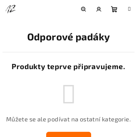
Přejít
na
obsah
Nákupní
Hledat
Přihlášení
Odporové padáky
košík
Produkty teprve připravujeme.
Můžete se ale podívat na ostatní kategorie.