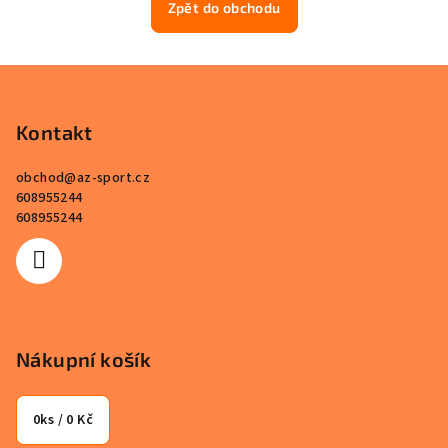
Zpět do obchodu
Z
á
p
Kontakt
a
obchod
@
az-sport.cz
t
608955244
í
608955244
Nákupní košík
0
ks /
0 Kč