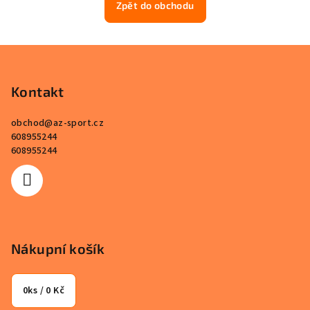
Zpět do obchodu
Z
á
p
Kontakt
a
obchod
@
az-sport.cz
t
608955244
í
608955244
Nákupní košík
0
ks /
0 Kč