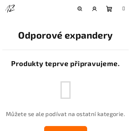
Přejít
na
obsah
Nákupní
Hledat
Přihlášení
Odporové expandery
košík
Produkty teprve připravujeme.
Můžete se ale podívat na ostatní kategorie.