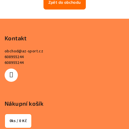
Zpět do obchodu
Z
á
p
Kontakt
a
obchod
@
az-sport.cz
t
608955244
í
608955244
Nákupní košík
0
ks /
0 Kč