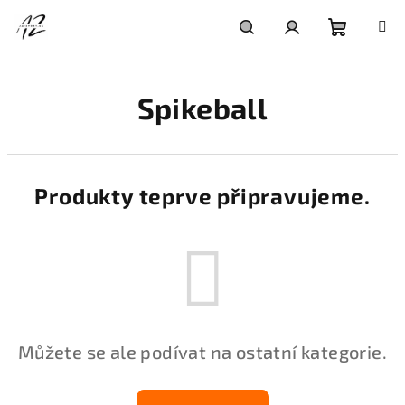
Přejít
na
obsah
Nákupní
Hledat
Přihlášení
Spikeball
košík
Produkty teprve připravujeme.
Můžete se ale podívat na ostatní kategorie.