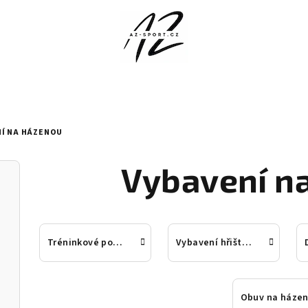
Í NA HÁZENOU
Vybavení n
Tréninkové pomůcky
Vybavení hřiště na házenou
Obuv na háze