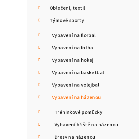
n
Oblečení, textil
n
Týmové sporty
í
Vybavení na florbal
p
Vybavení na fotbal
a
Vybavení na hokej
n
Vybavení na basketbal
e
Vybavení na volejbal
l
Vybavení na házenou
Tréninkové pomůcky
Vybavení hřiště na házenou
Dresy na házenou