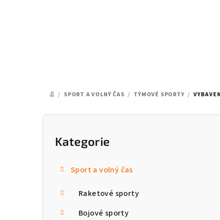
Přejít
na
obsah
/
SPORT A VOLNÝ ČAS
/
TÝMOVÉ SPORTY
/
VYBAVEN
DOMŮ
P
o
Kategorie
Přeskočit
kategorie
s
Sport a volný čas
t
Raketové sporty
r
a
Bojové sporty