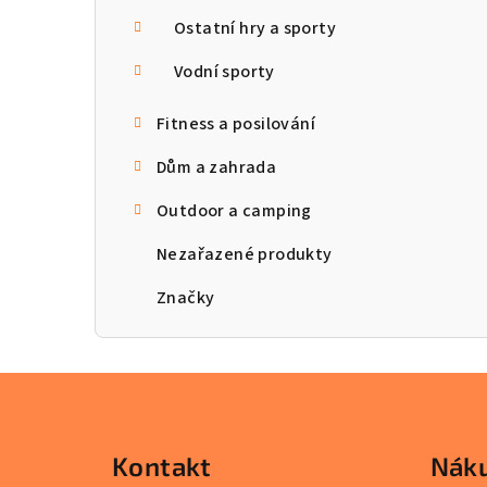
Ostatní hry a sporty
Vodní sporty
Fitness a posilování
Dům a zahrada
Outdoor a camping
Nezařazené produkty
Značky
Z
á
Kontakt
Náku
p