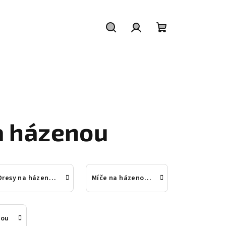
Hledat
Přihlášení
Nákupní
košík
a házenou
Dresy na házenou
Míče na házenou, vaky a vozíky na míče
nou