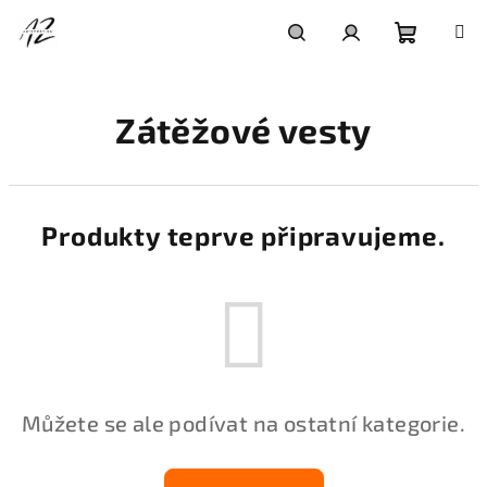
Přejít
na
obsah
Nákupní
Hledat
Přihlášení
Zátěžové vesty
košík
Produkty teprve připravujeme.
Můžete se ale podívat na ostatní kategorie.