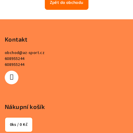
Zpět do obchodu
Z
á
p
Kontakt
a
obchod
@
az-sport.cz
t
608955244
í
608955244
Nákupní košík
0
ks /
0 Kč