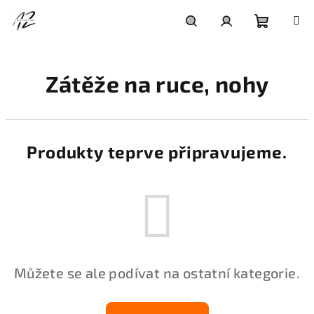
Přejít
na
obsah
Nákupní
Hledat
Přihlášení
Zátěže na ruce, nohy
košík
Produkty teprve připravujeme.
Můžete se ale podívat na ostatní kategorie.