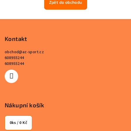
Zpět do obchodu
Z
á
p
Kontakt
a
obchod
@
az-sport.cz
t
608955244
í
608955244
Nákupní košík
0
ks /
0 Kč