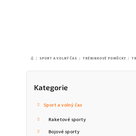
Přejít
na
obsah
/
SPORT A VOLNÝ ČAS
/
TRÉNINKOVÉ POMŮCKY
/
TR
DOMŮ
P
o
Kategorie
Přeskočit
kategorie
s
Sport a volný čas
t
Raketové sporty
r
a
Bojové sporty