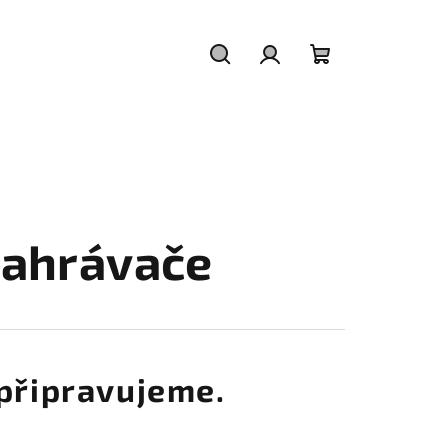
Hledat
Přihlášení
Nákupní
košík
nahrávače
připravujeme.