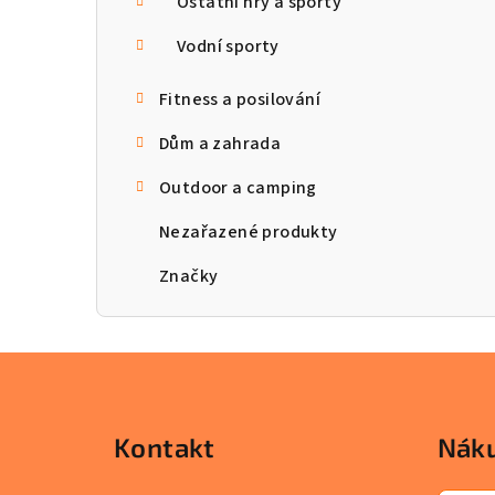
Ostatní hry a sporty
Vodní sporty
Fitness a posilování
Dům a zahrada
Outdoor a camping
Nezařazené produkty
Značky
Z
á
Kontakt
Náku
p