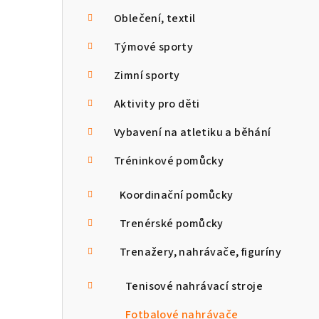
n
Oblečení, textil
n
Týmové sporty
í
Zimní sporty
p
Aktivity pro děti
a
Vybavení na atletiku a běhání
n
Tréninkové pomůcky
e
Koordinační pomůcky
l
Trenérské pomůcky
Trenažery, nahrávače, figuríny
Tenisové nahrávací stroje
Fotbalové nahrávače