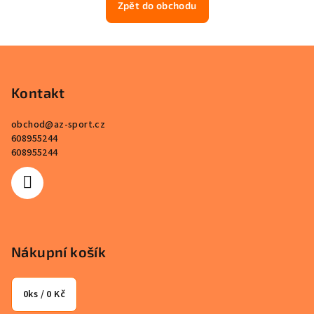
Zpět do obchodu
Z
á
p
Kontakt
a
obchod
@
az-sport.cz
t
608955244
í
608955244
Nákupní košík
0
ks /
0 Kč