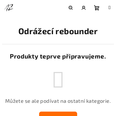
Přejít
na
obsah
Nákupní
Hledat
Přihlášení
Odrážecí rebounder
košík
Produkty teprve připravujeme.
Můžete se ale podívat na ostatní kategorie.