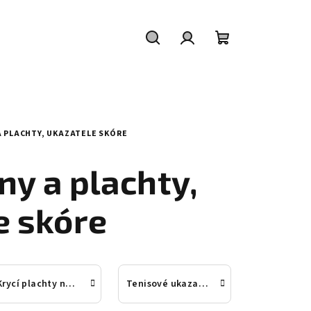
Hledat
Přihlášení
Nákupní
košík
A PLACHTY, UKAZATELE SKÓRE
ny a plachty,
e skóre
Krycí plachty na tenisový kurt
Tenisové ukazatele skóre