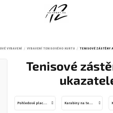
OVÉ VYBAVENÍ
/
VYBAVENÍ TENISOVÉHO KURTU
/
TENISOVÉ ZÁSTĚNY 
Tenisové zástě
ukazatel
Pohledové plachty na tenisové kurty
Karabiny na tenisové plachty