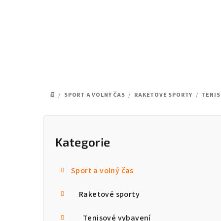
Přejít
na
obsah
/
SPORT A VOLNÝ ČAS
/
RAKETOVÉ SPORTY
/
TENIS
DOMŮ
P
o
Kategorie
Přeskočit
kategorie
s
Sport a volný čas
t
Raketové sporty
r
a
Tenisové vybavení