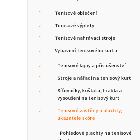
n
Tenisové oblečení
n
Tenisové výplety
í
Tenisové nahrávací stroje
p
Vybavení tenisového kurtu
a
Tenisové lajny a příslušenství
n
Stroje a nářadí na tenisový kurt
e
l
Síťovačky, košťata, hrabla a
vysoušení na tenisový kurt
Tenisové zástěny a plachty,
ukazatele skóre
Pohledové plachty na tenisové