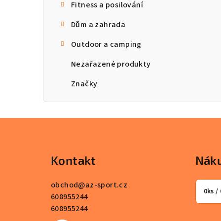
Fitness a posilování
Dům a zahrada
Outdoor a camping
Nezařazené produkty
Značky
Z
á
Kontakt
Náku
p
a
obchod
@
az-sport.cz
0
ks /
608955244
t
608955244
í