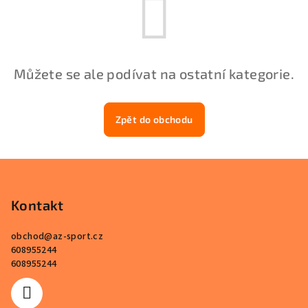
Můžete se ale podívat na ostatní kategorie.
Zpět do obchodu
Z
á
p
Kontakt
a
obchod
@
az-sport.cz
t
608955244
í
608955244