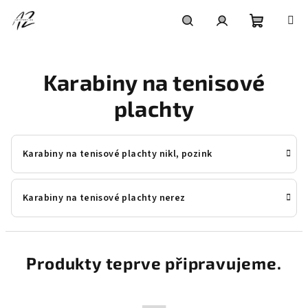
Přejít
na
obsah
Nákupní
Hledat
Přihlášení
Karabiny na tenisové
košík
plachty
Karabiny na tenisové plachty nikl, pozink
Karabiny na tenisové plachty nerez
Produkty teprve připravujeme.