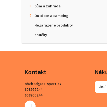
Dům a zahrada
Outdoor a camping
Nezařazené produkty
Značky
Z
á
Kontakt
Náku
p
a
obchod
@
az-sport.cz
0
ks /
608955244
t
608955244
í