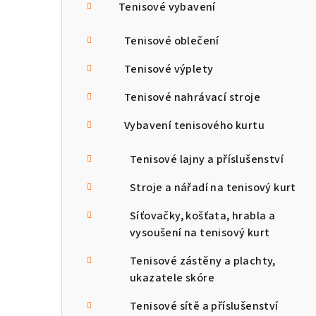
a
Tenisové vybavení
n
Tenisové oblečení
n
Tenisové výplety
í
Tenisové nahrávací stroje
p
Vybavení tenisového kurtu
a
Tenisové lajny a příslušenství
n
Stroje a nářadí na tenisový kurt
e
l
Síťovačky, košťata, hrabla a
vysoušení na tenisový kurt
Tenisové zástěny a plachty,
ukazatele skóre
Tenisové sítě a příslušenství