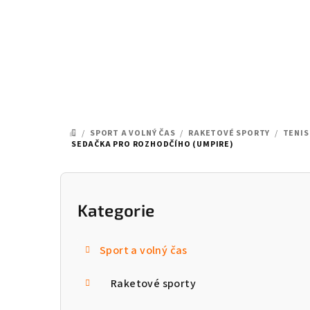
Přejít
na
obsah
/
SPORT A VOLNÝ ČAS
/
RAKETOVÉ SPORTY
/
TENIS
DOMŮ
SEDAČKA PRO ROZHODČÍHO (UMPIRE)
P
o
Kategorie
Přeskočit
kategorie
s
Sport a volný čas
t
Raketové sporty
r