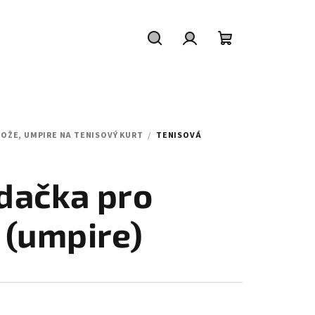
Hledat
Přihlášení
Nákupní
košík
OHOŽE, UMPIRE NA TENISOVÝ KURT
/
TENISOVÁ
dačka pro
 (umpire)