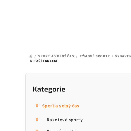
Přejít
na
obsah
/
SPORT A VOLNÝ ČAS
/
TÝMOVÉ SPORTY
/
VYBAVEN
DOMŮ
S POČÍTADLEM
P
o
Kategorie
Přeskočit
kategorie
s
Sport a volný čas
t
Raketové sporty
r