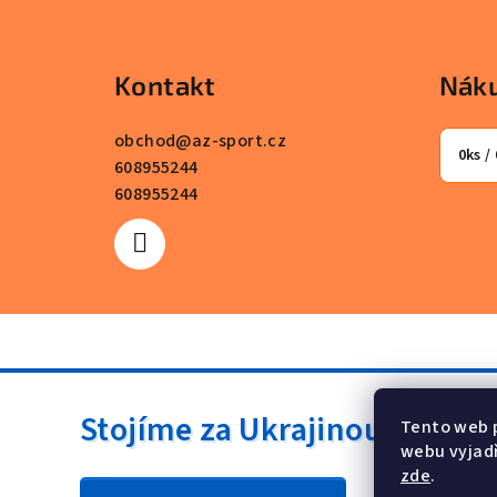
Z
á
Kontakt
Náku
p
a
obchod
@
az-sport.cz
0
ks /
608955244
t
608955244
í
Stojíme za Ukrajinou ❤️
Tento web 
webu vyjadř
zde
.