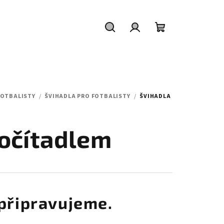
Hledat
Přihlášení
Nákupní
košík
FOTBALISTY
/
ŠVIHADLA PRO FOTBALISTY
/
ŠVIHADLA
počítadlem
připravujeme.