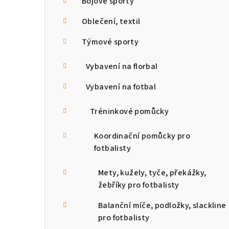
a
Bojové sporty
n
Oblečení, textil
n
Týmové sporty
í
Vybavení na florbal
p
Vybavení na fotbal
a
Tréninkové pomůcky
n
Koordinační pomůcky pro
e
fotbalisty
l
Mety, kužely, tyče, překážky,
žebříky pro fotbalisty
Balanční míče, podložky, slackline
pro fotbalisty