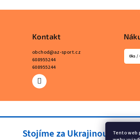
Z
á
Kontakt
Náku
p
a
obchod
@
az-sport.cz
0
ks /
608955244
t
608955244
í
Stojíme za Ukrajinou ❤️
Tento web 
webu vyjadř