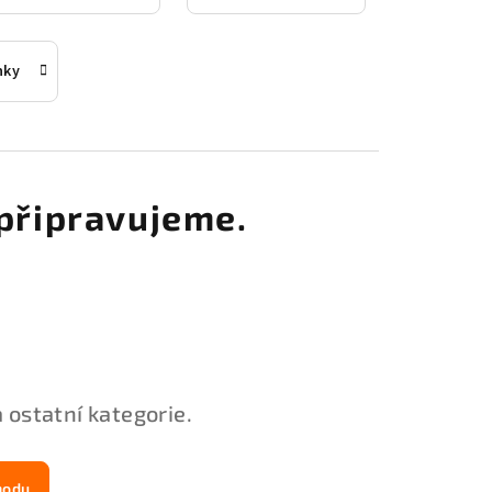
nky
připravujeme.
 ostatní kategorie.
hodu