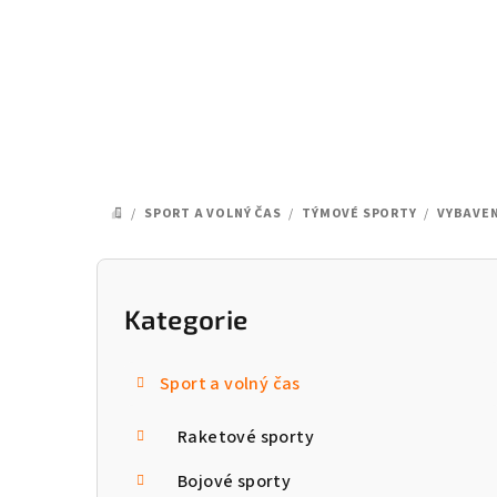
Přejít
na
obsah
/
SPORT A VOLNÝ ČAS
/
TÝMOVÉ SPORTY
/
VYBAVEN
DOMŮ
P
o
Kategorie
Přeskočit
kategorie
s
Sport a volný čas
t
Raketové sporty
r
a
Bojové sporty