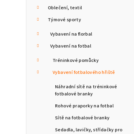
n
Oblečení, textil
n
Týmové sporty
í
Vybavení na florbal
p
Vybavení na fotbal
a
Tréninkové pomůcky
n
Vybavení fotbalového hřiště
e
l
Náhradní sítě na tréninkové
fotbalové branky
Rohové praporky na fotbal
Sítě na fotbalové branky
Sedadla, lavičky, střídačky pro