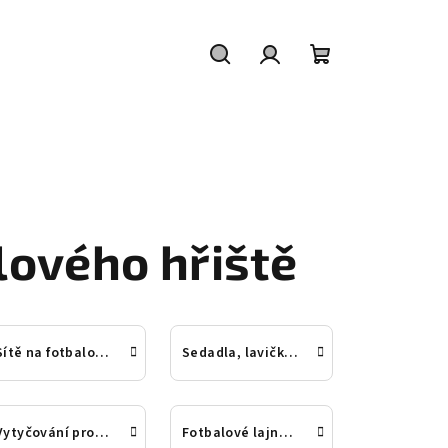
Hledat
Přihlášení
Nákupní
košík
lového hřiště
Sítě na fotbalové branky
Sedadla, lavičky, střídačky pro fotbalisty
Vytyčování prostoru fotbalového hřiště
Fotbalové lajnovačky