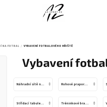
Í NA FOTBAL
/
VYBAVENÍ FOTBALOVÉHO HŘIŠTĚ
Vybavení fotba
Náhradní sítě na tréninkové fotbalové branky
Rohové praporky na fotbal
Střídací tabule na fotbal
Tréninkové branky na fotbal