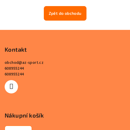
Zpět do obchodu
Z
á
p
Kontakt
a
obchod
@
az-sport.cz
t
608955244
í
608955244
Nákupní košík