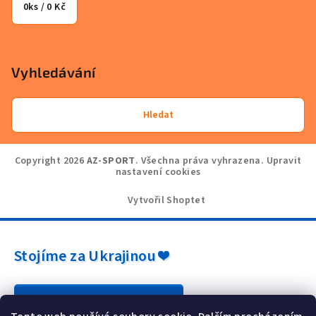
0
ks /
0 Kč
Vyhledávání
Hledat
Copyright 2026
AZ-SPORT
. Všechna práva vyhrazena.
Upravit
nastavení cookies
Vytvořil Shoptet
Stojíme za Ukrajinou ❤️
Jak a čím pomoci »