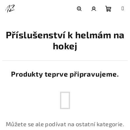
Přejít
na
obsah
Nákupní
Hledat
Přihlášení
Příslušenství k helmám na
košík
hokej
Produkty teprve připravujeme.
Můžete se ale podívat na ostatní kategorie.