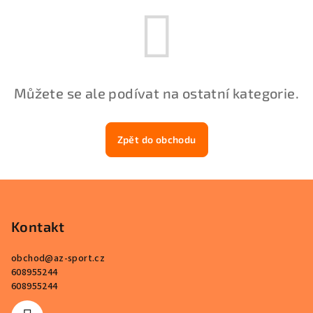
Můžete se ale podívat na ostatní kategorie.
Zpět do obchodu
Z
á
p
Kontakt
a
obchod
@
az-sport.cz
t
608955244
í
608955244