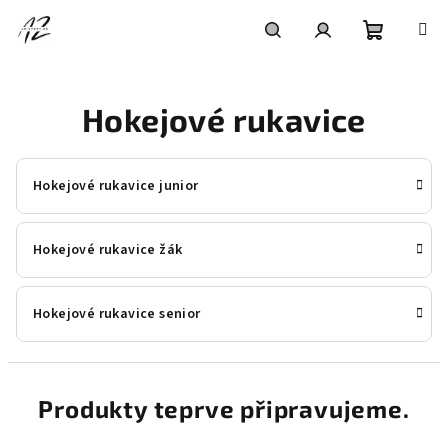
Přejít
na
obsah
Nákupní
Hledat
Přihlášení
Hokejové rukavice
košík
Hokejové rukavice junior
Hokejové rukavice žák
Hokejové rukavice senior
Produkty teprve připravujeme.