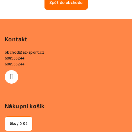
Zpět do obchodu
Z
á
p
Kontakt
a
obchod
@
az-sport.cz
t
608955244
í
608955244
Nákupní košík
0
ks /
0 Kč