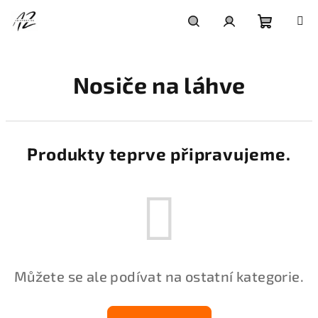
Přejít
na
obsah
Nákupní
Hledat
Přihlášení
Nosiče na láhve
košík
Produkty teprve připravujeme.
Můžete se ale podívat na ostatní kategorie.