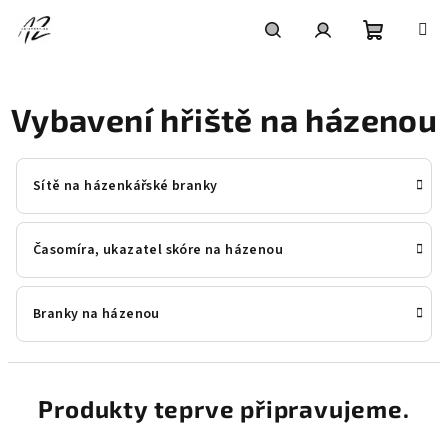
Přejít
na
obsah
Nákupní
Hledat
Přihlášení
Vybavení hřiště na házenou
košík
Sítě na házenkářské branky
Časomíra, ukazatel skóre na házenou
Branky na házenou
Produkty teprve připravujeme.