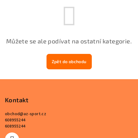
Můžete se ale podívat na ostatní kategorie.
Zpět do obchodu
Z
á
p
Kontakt
a
obchod
@
az-sport.cz
t
608955244
í
608955244