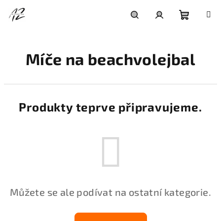
Přejít
na
obsah
Nákupní
Hledat
Přihlášení
Míče na beachvolejbal
košík
Produkty teprve připravujeme.
Můžete se ale podívat na ostatní kategorie.