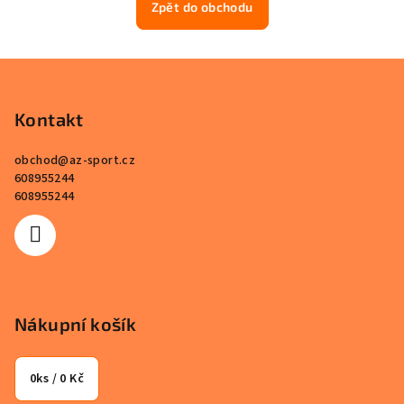
Zpět do obchodu
Z
á
p
Kontakt
a
obchod
@
az-sport.cz
t
608955244
í
608955244
Nákupní košík
0
ks /
0 Kč