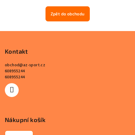
Zpět do obchodu
Z
á
p
Kontakt
a
obchod
@
az-sport.cz
t
608955244
í
608955244
Nákupní košík