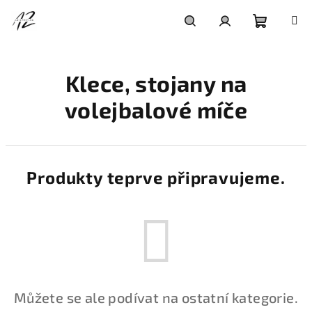
Přejít
na
obsah
Nákupní
Hledat
Přihlášení
Klece, stojany na
košík
volejbalové míče
Produkty teprve připravujeme.
Můžete se ale podívat na ostatní kategorie.