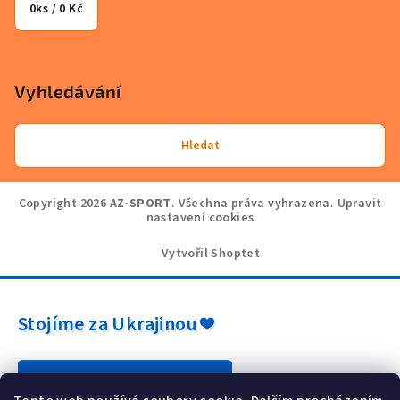
0
ks /
0 Kč
Vyhledávání
Hledat
Copyright 2026
AZ-SPORT
. Všechna práva vyhrazena.
Upravit
nastavení cookies
Vytvořil Shoptet
Stojíme za Ukrajinou ❤️
Jak a čím pomoci »