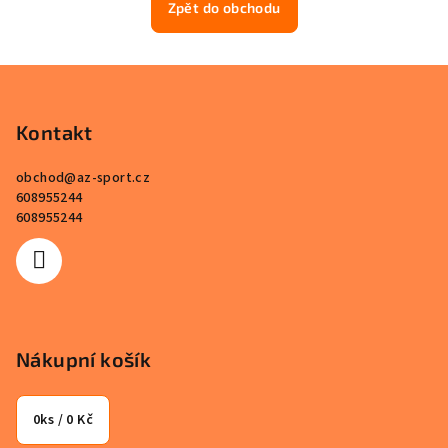
Zpět do obchodu
Z
á
p
Kontakt
a
obchod
@
az-sport.cz
t
608955244
í
608955244
Nákupní košík
0
ks /
0 Kč