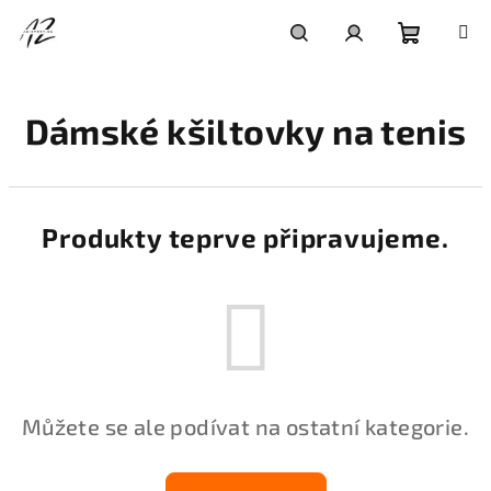
Přejít
na
obsah
Nákupní
Hledat
Přihlášení
Dámské kšiltovky na tenis
košík
Produkty teprve připravujeme.
Můžete se ale podívat na ostatní kategorie.