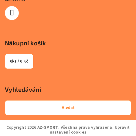
608955244
Nákupní košík
0
ks /
0 Kč
Vyhledávání
Hledat
Copyright 2026
AZ-SPORT
. Všechna práva vyhrazena.
Upravit
nastavení cookies