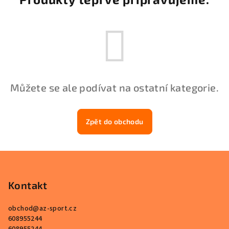
Můžete se ale podívat na ostatní kategorie.
Zpět do obchodu
Z
á
p
Kontakt
a
obchod
@
az-sport.cz
t
608955244
í