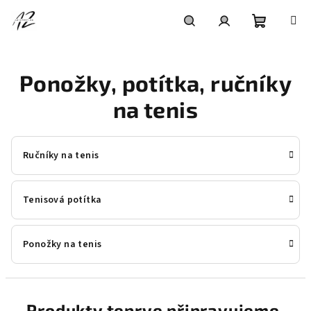
Přejít
na
obsah
Nákupní
Hledat
Přihlášení
Ponožky, potítka, ručníky
košík
na tenis
Ručníky na tenis
Tenisová potítka
Ponožky na tenis
Produkty teprve připravujeme.