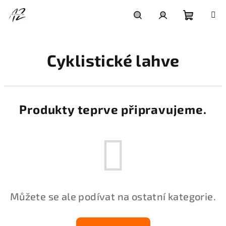
Přejít
na
obsah
Nákupní
Hledat
Přihlášení
Cyklistické lahve
košík
Produkty teprve připravujeme.
Můžete se ale podívat na ostatní kategorie.