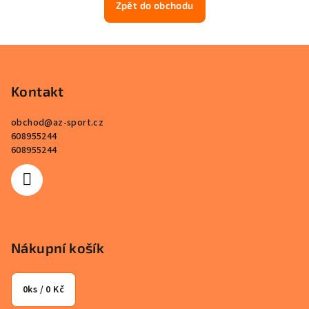
Zpět do obchodu
Z
á
p
Kontakt
a
obchod
@
az-sport.cz
t
608955244
í
608955244
Nákupní košík
0
ks /
0 Kč