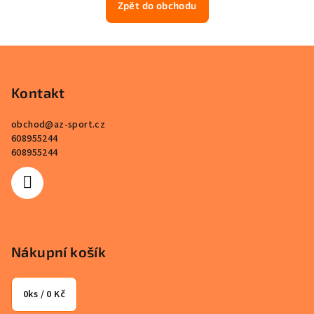
Zpět do obchodu
Z
á
p
Kontakt
a
obchod
@
az-sport.cz
t
608955244
í
608955244
Nákupní košík
0
ks /
0 Kč