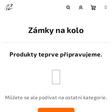
Přejít
na
obsah
Nákupní
Hledat
Přihlášení
Zámky na kolo
košík
Produkty teprve připravujeme.
Můžete se ale podívat na ostatní kategorie.