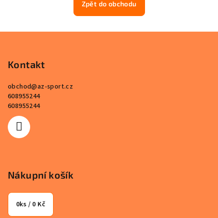
Zpět do obchodu
Z
á
p
Kontakt
a
obchod
@
az-sport.cz
t
608955244
í
608955244
Nákupní košík
0
ks /
0 Kč