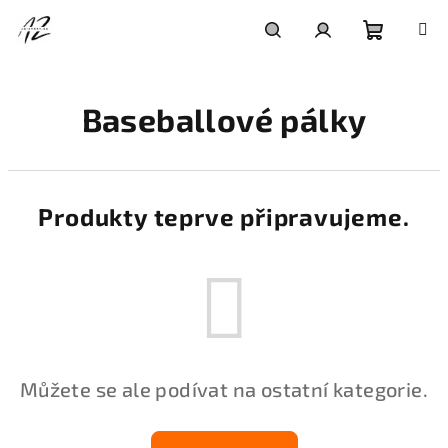
Přejít
na
obsah
Nákupní
Hledat
Přihlášení
Baseballové pálky
košík
Produkty teprve připravujeme.
Můžete se ale podívat na ostatní kategorie.