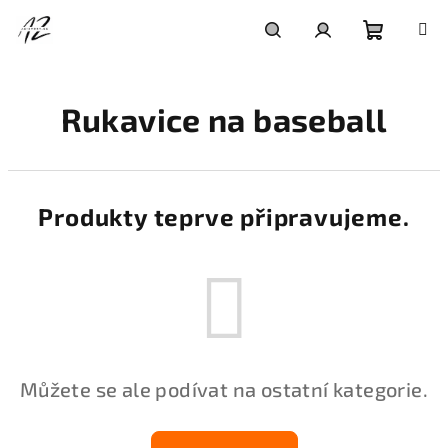
Přejít
na
obsah
Nákupní
Hledat
Přihlášení
Rukavice na baseball
košík
Produkty teprve připravujeme.
Můžete se ale podívat na ostatní kategorie.