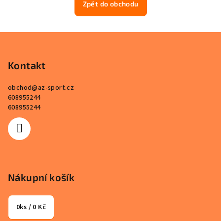
Zpět do obchodu
Z
á
p
Kontakt
a
obchod
@
az-sport.cz
t
608955244
í
608955244
Nákupní košík
0
ks /
0 Kč