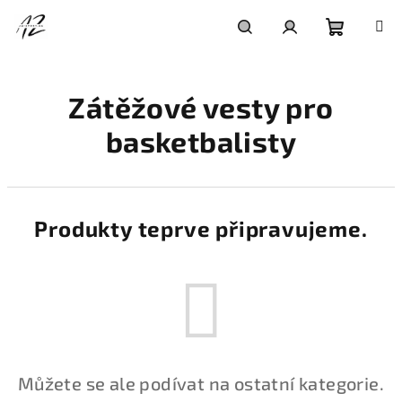
Přejít
na
obsah
Nákupní
Hledat
Přihlášení
Zátěžové vesty pro
košík
basketbalisty
Produkty teprve připravujeme.
Můžete se ale podívat na ostatní kategorie.