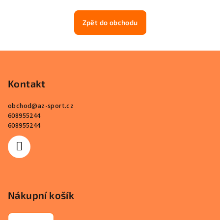
Zpět do obchodu
Z
á
p
Kontakt
a
obchod
@
az-sport.cz
t
608955244
í
608955244
Nákupní košík