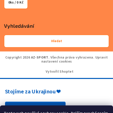
0
ks /
0 Kč
Vyhledávání
Hledat
Copyright 2026
AZ-SPORT
. Všechna práva vyhrazena.
Upravit
nastavení cookies
Vytvořil Shoptet
Stojíme za Ukrajinou ❤️
Jak a čím pomoci »