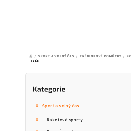
Přejít
na
obsah
/
SPORT A VOLNÝ ČAS
/
TRÉNINKOVÉ POMŮCKY
/
K
DOMŮ
TYČE
P
o
Kategorie
Přeskočit
kategorie
s
Sport a volný čas
t
Raketové sporty
r