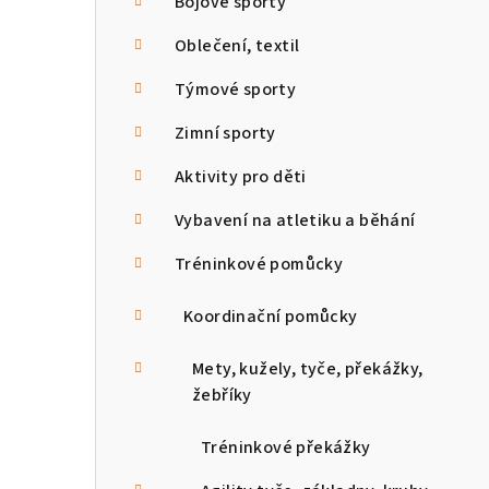
a
Bojové sporty
n
Oblečení, textil
n
Týmové sporty
í
Zimní sporty
p
Aktivity pro děti
a
Vybavení na atletiku a běhání
n
Tréninkové pomůcky
e
Koordinační pomůcky
l
Mety, kužely, tyče, překážky,
žebříky
Tréninkové překážky