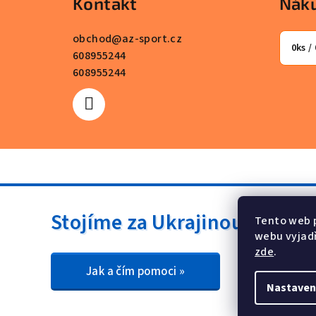
Kontakt
Náku
p
a
obchod
@
az-sport.cz
0
ks /
608955244
t
608955244
í
Stojíme za Ukrajinou ❤️
Tento web 
webu vyjadř
zde
.
Jak a čím pomoci »
Nastaven