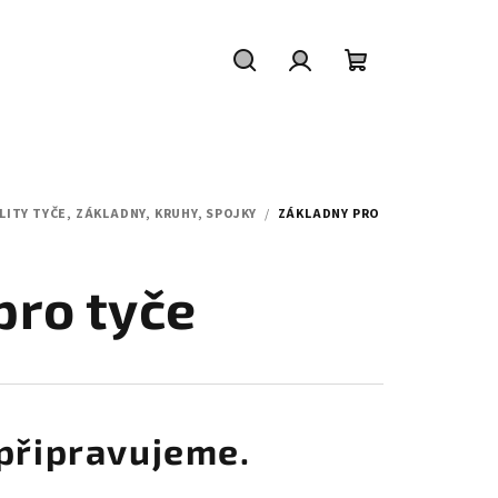
Hledat
Přihlášení
Nákupní
košík
LITY TYČE, ZÁKLADNY, KRUHY, SPOJKY
/
ZÁKLADNY PRO
pro tyče
připravujeme.