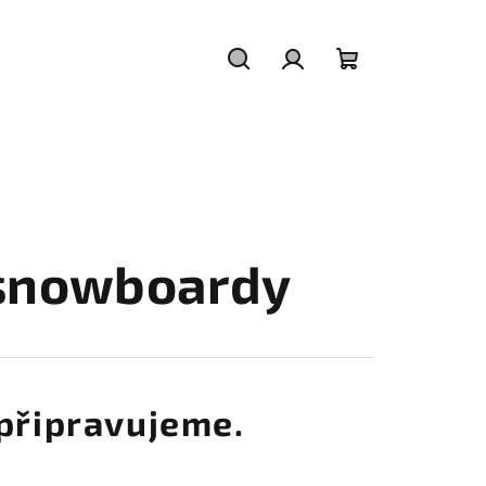
Hledat
Přihlášení
Nákupní
košík
 snowboardy
připravujeme.