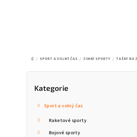
Přejít
na
obsah
/
SPORT A VOLNÝ ČAS
/
ZIMNÍ SPORTY
/
TAŠKY NA 
DOMŮ
P
o
Kategorie
Přeskočit
kategorie
s
Sport a volný čas
t
Raketové sporty
r
a
Bojové sporty