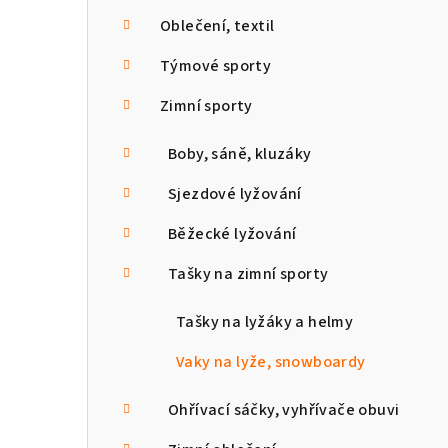
n
Oblečení, textil
n
Týmové sporty
í
Zimní sporty
p
Boby, sáně, kluzáky
a
Sjezdové lyžování
n
Běžecké lyžování
e
Tašky na zimní sporty
l
Tašky na lyžáky a helmy
Vaky na lyže, snowboardy
Ohřívací sáčky, vyhřívače obuvi