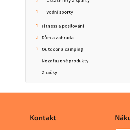
Ostatní hry a sporty
Vodní sporty
Fitness a posilování
Dům a zahrada
Outdoor a camping
Nezařazené produkty
Značky
Z
á
Kontakt
Náku
p