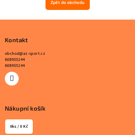
Zpět do obchodu
Z
á
p
Kontakt
a
obchod
@
az-sport.cz
t
608955244
í
608955244
Nákupní košík
0
ks /
0 Kč