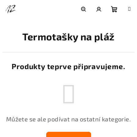
Přejít
na
obsah
Nákupní
Hledat
Přihlášení
Termotašky na pláž
košík
Produkty teprve připravujeme.
Můžete se ale podívat na ostatní kategorie.