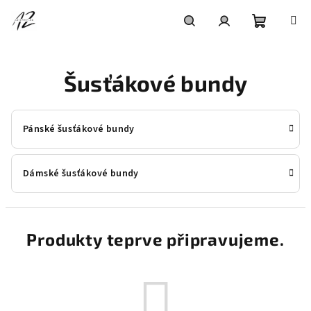
Přejít
na
obsah
Nákupní
Hledat
Přihlášení
Šusťákové bundy
košík
Pánské šusťákové bundy
Dámské šusťákové bundy
Produkty teprve připravujeme.