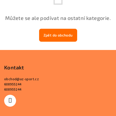
Můžete se ale podívat na ostatní kategorie.
Zpět do obchodu
Z
á
p
Kontakt
a
obchod
@
az-sport.cz
t
608955244
í
608955244