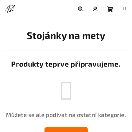
Přejít
na
obsah
Nákupní
Hledat
Přihlášení
Stojánky na mety
košík
Produkty teprve připravujeme.
Můžete se ale podívat na ostatní kategorie.