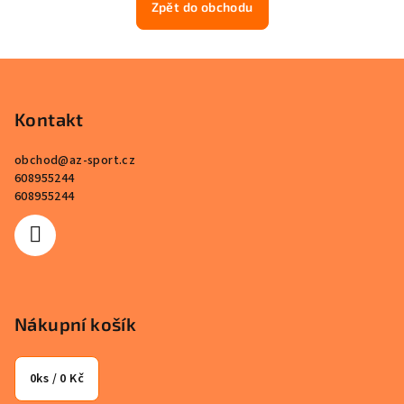
Zpět do obchodu
Z
á
p
Kontakt
a
obchod
@
az-sport.cz
t
608955244
í
608955244
Nákupní košík
0
ks /
0 Kč