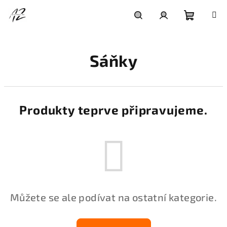
Přejít
na
obsah
Nákupní
Hledat
Přihlášení
Sáňky
košík
Produkty teprve připravujeme.
Můžete se ale podívat na ostatní kategorie.