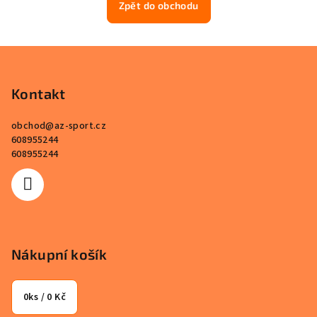
Zpět do obchodu
Z
á
p
Kontakt
a
obchod
@
az-sport.cz
t
608955244
í
608955244
Nákupní košík
0
ks /
0 Kč