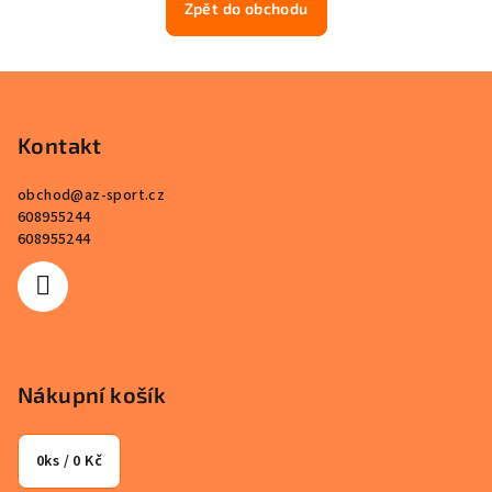
Zpět do obchodu
Z
á
p
Kontakt
a
obchod
@
az-sport.cz
t
608955244
í
608955244
Nákupní košík
0
ks /
0 Kč