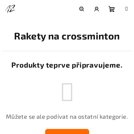
Přejít
na
obsah
Nákupní
Hledat
Přihlášení
Rakety na crossminton
košík
Produkty teprve připravujeme.
Můžete se ale podívat na ostatní kategorie.