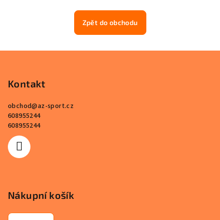
Zpět do obchodu
Z
á
p
Kontakt
a
obchod
@
az-sport.cz
t
608955244
í
608955244
Nákupní košík