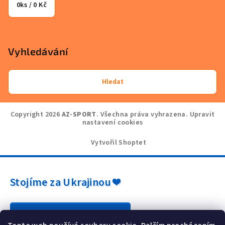
0
ks /
0 Kč
Vyhledávání
Hledat
Copyright 2026
AZ-SPORT
. Všechna práva vyhrazena.
Upravit
nastavení cookies
Vytvořil Shoptet
Stojíme za Ukrajinou ❤️
Jak a čím pomoci »