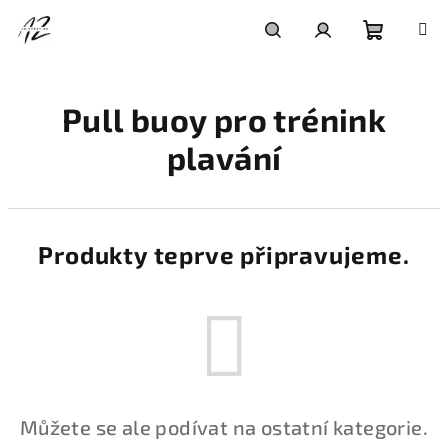
Přejít
na
obsah
Nákupní
Hledat
Přihlášení
Pull buoy pro trénink
košík
plavání
Produkty teprve připravujeme.
Můžete se ale podívat na ostatní kategorie.