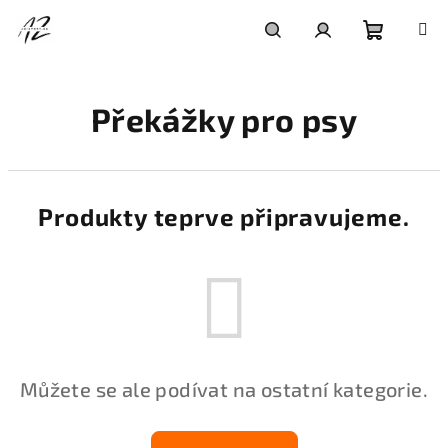
Přejít
na
obsah
Nákupní
Hledat
Přihlášení
Překážky pro psy
košík
Produkty teprve připravujeme.
Můžete se ale podívat na ostatní kategorie.