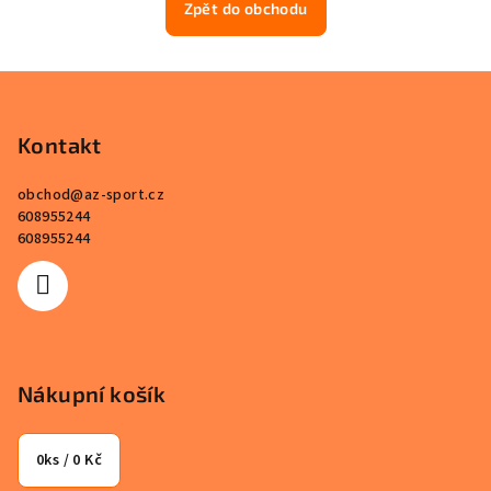
Zpět do obchodu
Z
á
p
Kontakt
a
obchod
@
az-sport.cz
t
608955244
í
608955244
Nákupní košík
0
ks /
0 Kč