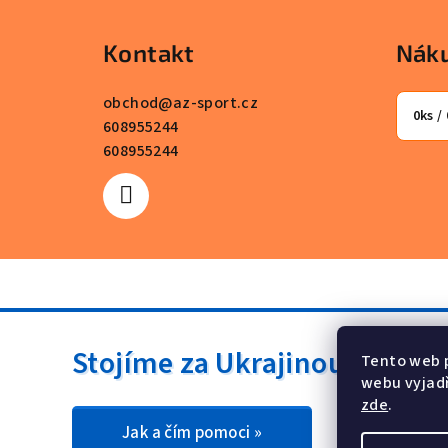
á
Kontakt
Náku
p
a
obchod
@
az-sport.cz
0
ks /
608955244
t
608955244
í
Stojíme za Ukrajinou ❤️
Tento web 
webu vyjadř
zde
.
Jak a čím pomoci »