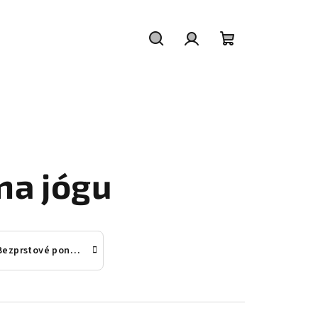
Hledat
Přihlášení
Nákupní
košík
na jógu
Bezprstové ponožky na jógu