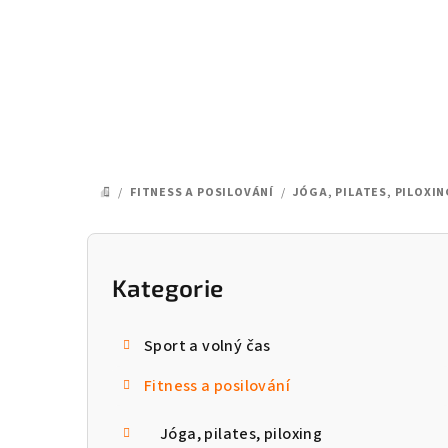
Přejít
na
obsah
/
FITNESS A POSILOVÁNÍ
/
JÓGA, PILATES, PILOXIN
DOMŮ
P
o
Kategorie
Přeskočit
kategorie
s
Sport a volný čas
t
Fitness a posilování
r
a
Jóga, pilates, piloxing