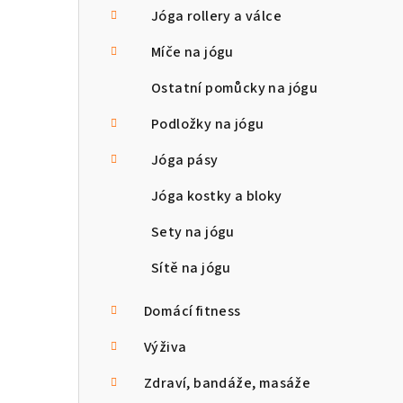
Jóga rollery a válce
Míče na jógu
Ostatní pomůcky na jógu
Podložky na jógu
Jóga pásy
Jóga kostky a bloky
Sety na jógu
Sítě na jógu
Domácí fitness
Výživa
Zdraví, bandáže, masáže