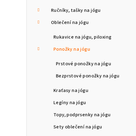
n
Ručníky, tašky na jógu
n
Oblečení na jógu
í
Rukavice na jógu, piloxing
p
Ponožky na jógu
a
Prstové ponožky na jógu
n
Bezprstové ponožky na jógu
e
l
Kraťasy na jógu
Legíny na jógu
Topy, podprsenky na jógu
Sety oblečení na jógu