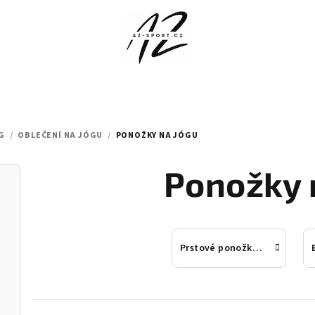
G
/
OBLEČENÍ NA JÓGU
/
PONOŽKY NA JÓGU
Ponožky 
Prstové ponožky na jógu