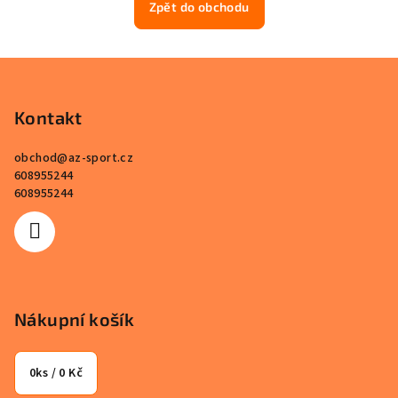
Zpět do obchodu
Z
á
p
Kontakt
a
obchod
@
az-sport.cz
t
608955244
í
608955244
Nákupní košík
0
ks /
0 Kč