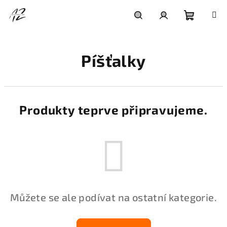
Přejít
na
obsah
Nákupní
Hledat
Přihlášení
Píšťalky
košík
Produkty teprve připravujeme.
Můžete se ale podívat na ostatní kategorie.