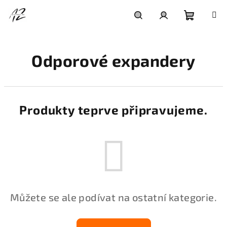
Přejít
na
obsah
Nákupní
Hledat
Přihlášení
Odporové expandery
košík
Produkty teprve připravujeme.
Můžete se ale podívat na ostatní kategorie.