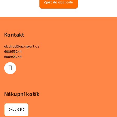
Zpět do obchodu
Z
á
p
Kontakt
a
obchod
@
az-sport.cz
t
608955244
í
608955244
Nákupní košík
0
ks /
0 Kč